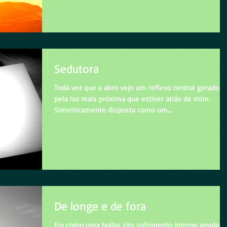
Sedutora
Toda vez que a abro vejo um reflexo central gerado
pela luz mais próxima que estiver atrás de mim.
Simetricamente disposta como um...
De longe e de fora
Era como uma bolha. Um sofrimento interno agudo,