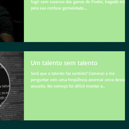
fugir sem sucesso das garras de Fiodor, tragado esto
pela sua confusa genialidade....
Um talento sem talento
Será que o talento faz sentido? Comecei a me
perguntar com uma freqüência anormal cerca desse
assunto. No começo foi difícil montar a...