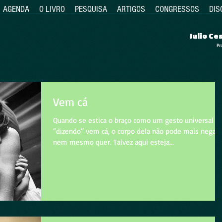
AGENDA
O LIVRO
PESQUISA
ARTIGOS
CONGRESSOS
DIS
Julio C
Pr
Vem cá
Quando se estica o braço como um gesto universal
“dizendo” vem cá, o corpo dela não pode mais negar,
nem mesmo quer. Talvez aqui esteja...