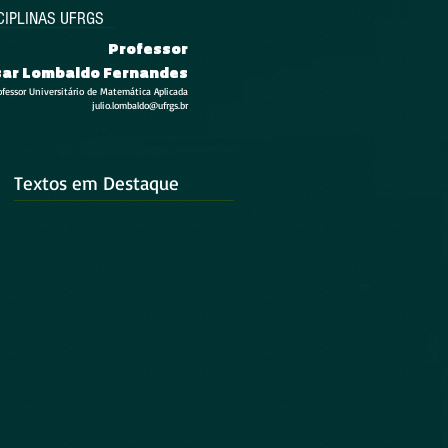
CIPLINAS UFRGS
Professor
esar Lombaldo Fernandes
ofessor Universitário de Matemática Aplicada
julio.lombaldo@ufrgs.br
Textos em Destaque