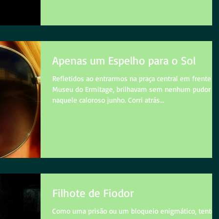
Apenas um Espelho para o Sol
Refletidos ao entrarmos na praça central em frente a
Museu do Ermitage, brilhavam sem nenhum pudor
naquele caloroso junho. Corri atrás...
Filhote de Fiodor
Como uma prisão ou um bloqueio enigmático, tento