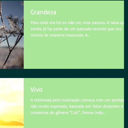
Grandeza
Para onde ela foi eu não sei, mas passou. A raiva que
sentia já faz parte de um passado recente que me
corroia de maneira insensata. A...
Vivo
A retomada pela inspiração começa com um pontapé
não muito esperado, baseado em fatos distantes e
conversas de gênero “Cult”, fomos indo...