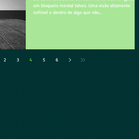
um bloqueio mental talvez. Uma visão altamente
sofrível e dentro de algo que não...
2
3
4
5
6