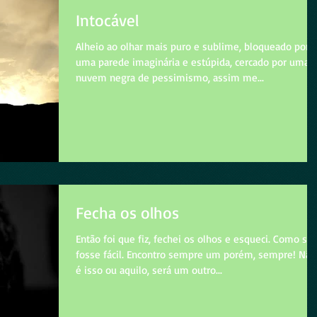
Intocável
Alheio ao olhar mais puro e sublime, bloqueado por
uma parede imaginária e estúpida, cercado por uma
nuvem negra de pessimismo, assim me...
Fecha os olhos
Então foi que fiz, fechei os olhos e esqueci. Como se
fosse fácil. Encontro sempre um porém, sempre! Não
é isso ou aquilo, será um outro...