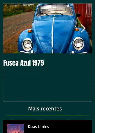
Textos em Destaque
Fusca Azul 1979
Intocável
Mais recentes