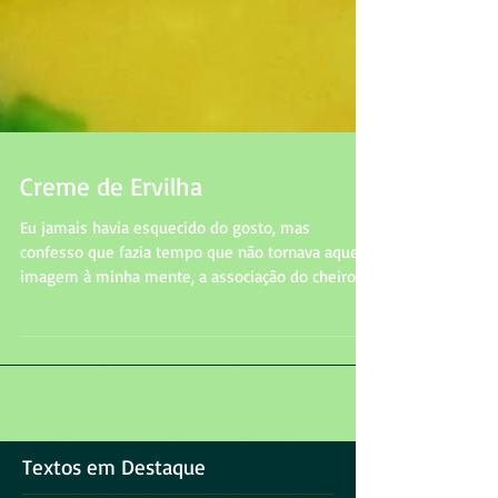
Creme de Ervilha
Eu jamais havia esquecido do gosto, mas
confesso que fazia tempo que não tornava aquela
imagem à minha mente, a associação do cheiro
com...