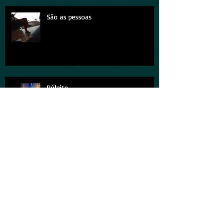
Anúncio Natalino
São as pessoas
Púlpito
Um hino, dois corações