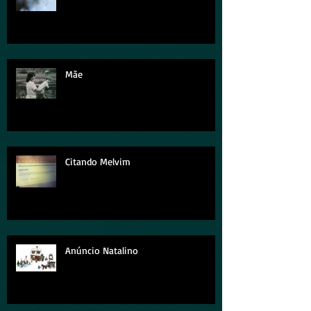
Um brinde ao frio
Mãe
Citando Melvim