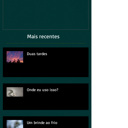
Fusca Azul 1979
Intocável
Mais recentes
Duas tardes
Onde eu uso isso?