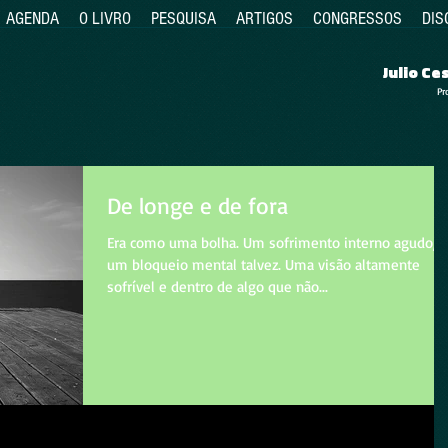
AGENDA
O LIVRO
PESQUISA
ARTIGOS
CONGRESSOS
DIS
Julio C
Pr
De longe e de fora
Era como uma bolha. Um sofrimento interno agudo,
um bloqueio mental talvez. Uma visão altamente
sofrível e dentro de algo que não...