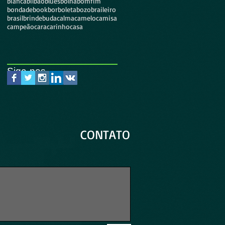
bianca
bilbao
blues
bolha
bomfim
bondade
book
borboleta
bozo
braileiro
brasil
brinde
buda
calma
camelo
camisa
campeão
cara
carinho
casa
Siga-nos...
CONTATO