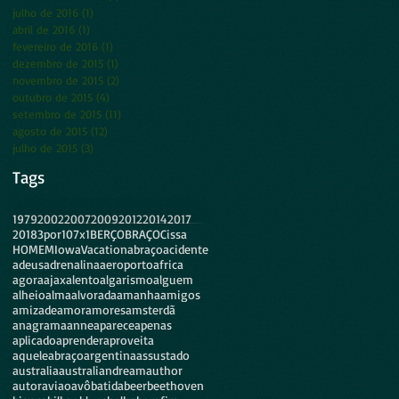
julho de 2016
(1)
1 post
abril de 2016
(1)
1 post
fevereiro de 2016
(1)
1 post
dezembro de 2015
(1)
1 post
novembro de 2015
(2)
2 posts
outubro de 2015
(4)
4 posts
setembro de 2015
(11)
11 posts
agosto de 2015
(12)
12 posts
julho de 2015
(3)
3 posts
Tags
1979
2002
2007
2009
2012
2014
2017
2018
3por10
7x1
BERÇO
BRAÇO
Cissa
HOMEM
Iowa
Vacation
abraço
acidente
adeus
adrenalina
aeroporto
africa
agora
ajax
alento
algarismo
alguem
alheio
alma
alvorada
amanha
amigos
amizade
amor
amores
amsterdã
anagrama
anne
aparece
apenas
aplicado
aprender
aproveita
aqueleabraço
argentina
assustado
australia
australiandream
author
autor
aviao
avô
batida
beer
beethoven