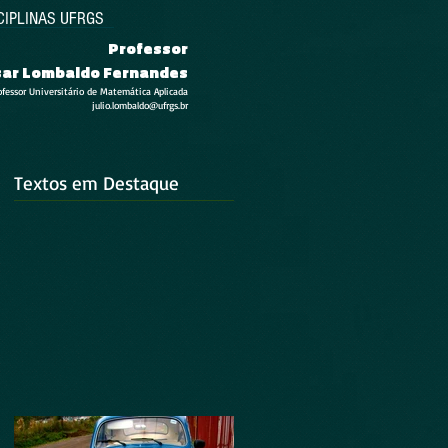
CIPLINAS UFRGS
Professor
esar Lombaldo Fernandes
ofessor Universitário de Matemática Aplicada
julio.lombaldo@ufrgs.br
Textos em Destaque