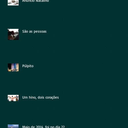
Anúncio Natalino
São as pessoas
Púlpito
Um hino, dois corações
Maio de 2014, foi no dia 22