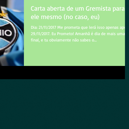
Carta aberta de um Gremista para
ele mesmo (no caso, eu)
Dia: 21/11/2017 Me prometa que lerá isso apenas após
29/11/2017. Eu Prometo! Amanhã é dia de mais uma
final, e tu obviamente não sabes o...