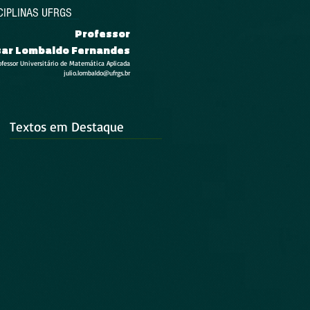
CIPLINAS UFRGS
Professor
esar Lombaldo Fernandes
ofessor Universitário de Matemática Aplicada
julio.lombaldo@ufrgs.br
Textos em Destaque
m