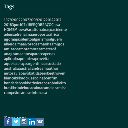
Tags
1979
2002
2007
2009
2012
2014
2017
2018
3por10
7x1
BERÇO
BRAÇO
Cissa
HOMEM
Iowa
Vacation
abraço
acidente
adeus
adrenalina
aeroporto
africa
agora
ajax
alento
algarismo
alguem
alheio
alma
alvorada
amanha
amigos
amizade
amor
amores
amsterdã
anagrama
anne
aparece
apenas
aplicado
aprender
aproveita
aqueleabraço
argentina
assustado
australia
australiandream
author
autor
aviao
avô
batida
beer
beethoven
bianca
bilbao
blues
bolha
bomfim
bondade
book
borboleta
bozo
braileiro
brasil
brinde
buda
calma
camelo
camisa
campeão
cara
carinho
casa
Siga-nos...