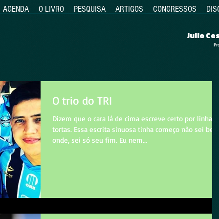
AGENDA
O LIVRO
PESQUISA
ARTIGOS
CONGRESSOS
DIS
Julio C
Pr
O trio do TRI
Dizem que o cara lá de cima escreve certo por linhas
tortas. Essa escrita sinuosa tinha começo não sei be
onde, sei só seu fim. Eu nem...