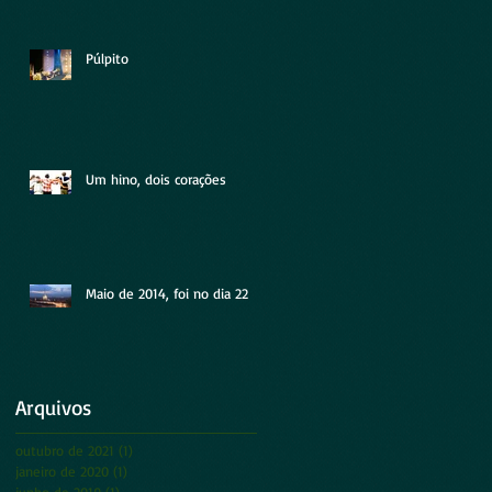
Púlpito
Um hino, dois corações
Maio de 2014, foi no dia 22
Arquivos
outubro de 2021
(1)
1 post
janeiro de 2020
(1)
1 post