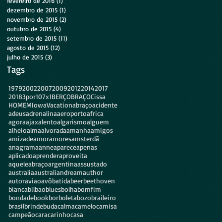
fevereiro de 2016
(1)
1 post
dezembro de 2015
(1)
1 post
novembro de 2015
(2)
2 posts
outubro de 2015
(4)
4 posts
setembro de 2015
(11)
11 posts
agosto de 2015
(12)
12 posts
julho de 2015
(3)
3 posts
Tags
1979
2002
2007
2009
2012
2014
2017
2018
3por10
7x1
BERÇO
BRAÇO
Cissa
HOMEM
Iowa
Vacation
abraço
acidente
adeus
adrenalina
aeroporto
africa
agora
ajax
alento
algarismo
alguem
alheio
alma
alvorada
amanha
amigos
amizade
amor
amores
amsterdã
anagrama
anne
aparece
apenas
aplicado
aprender
aproveita
aqueleabraço
argentina
assustado
australia
australiandream
author
autor
aviao
avô
batida
beer
beethoven
bianca
bilbao
blues
bolha
bomfim
bondade
book
borboleta
bozo
braileiro
brasil
brinde
buda
calma
camelo
camisa
campeão
cara
carinho
casa