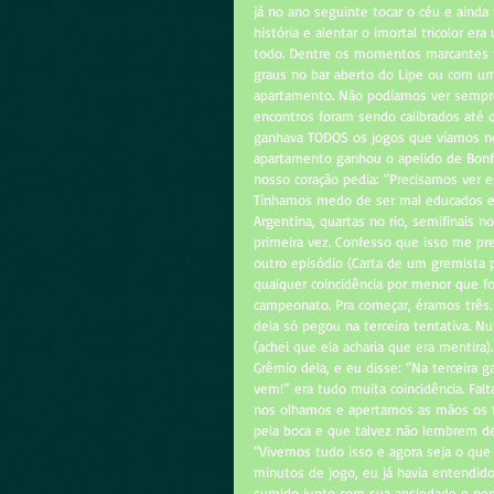
já no ano seguinte tocar o céu e ainda 
história e alentar o imortal tricolor 
todo. Dentre os momentos marcantes ne
graus no bar aberto do Lipe ou com um
apartamento. Não podíamos ver sempre
encontros foram sendo calibrados até 
ganhava TODOS os jogos que víamos no
apartamento ganhou o apelido de Bonfa
nosso coração pedia: “Precisamos ver 
Tínhamos medo de ser mal educados e 
Argentina, quartas no rio, semifinais n
primeira vez. Confesso que isso me pr
outro episódio (Carta de um gremista p
qualquer coincidência por menor que f
campeonato. Pra começar, éramos três. 
dela só pegou na terceira tentativa. N
(achei que ela acharia que era mentira
Grêmio dela, e eu disse: “Na terceira 
vem!” era tudo muita coincidência. Fal
nos olhamos e apertamos as mãos os tr
pela boca e que talvez não lembrem d
“Vivemos tudo isso e agora seja o que
minutos de jogo, eu já havia entendido
sumido junto com sua ansiedade e nem