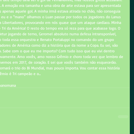
as. A emoção era tamanha e uma obra de arte estava para ser apresentada 
penas aquele gol. A minha irmã estava atirada no chão, não conseguia 
o eu e o “mano” olhamos o Luan passar por todos os jogadores do Lanus 
da Libertadores, provocando em nós quase que um ataque cardíaco. Minha 
é Tri da América! O resto do tempo era só reza para que acabasse logo. O 
Artur jogando de terno, Geromel absoluto numa defesa intransponível, 
o toda essa orquestra e Renato Portaluppi no comando do um grupo 
adores de América como diz a história que da nome a Copa. Eu sei, vão 
o. Sabe com o que eu me importo? Com tudo isso que eu vivi dentro 
novamente. Amo vocês, amo nosso Grêmio e choro toda vez que lembro de 
ivemos em 2017, de coração. E sei que vocês também não esquecerão. 
tornará o trio do Bi Mundial, mas pouco importa. Vou contar essa história 
êmio é Tri campeão e o...
ano
mana