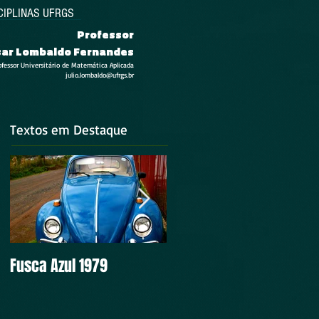
CIPLINAS UFRGS
Professor
esar Lombaldo Fernandes
ofessor Universitário de Matemática Aplicada
julio.lombaldo@ufrgs.br
Textos em Destaque
Fusca Azul 1979
Intocável