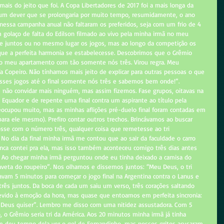
mais do jeito que foi. A Copa Libertadores de 2017 foi a mais longa da 
era um dever que se prolongaria por muito tempo, resumidamente, o ano 
ssa campanha anual não faltaram os preferidos, seja com um frio de 4 
 golaço de falta do Edilson filmado ao vivo pela minha irmã no meu 
 juntos ou no mesmo lugar os jogos, mas ao longo da competição os 
que a perfeita harmonia se estabelecesse. Descobrimos que o Grêmio 
 meu apartamento com tão somente nós três. Virou regra. Meu 
 Copeiro. Não tínhamos mais jeito de explicar para outras pessoas o que 
esses jogos até o final somente nós três e sabemos bem onde!”. 
não convidar mais ninguém, mas assim fizemos. Fase grupos, oitavas na 
o Equador e de repente uma final contra um aspirante ao título pela 
eocupou muito, mas as minhas aflições pré-duelo final foram contadas em 
ara ele mesmo). Prefiro contar outros trechos. Brincávamos ao buscar 
osse com o número três, qualquer coisa que remetesse ao tri 
No dia da final minha irmã me contou que ao sair da faculdade o carro 
unca contei pra ela, mas isso também aconteceu comigo três dias antes 
). Ao chegar minha irmã perguntou onde eu tinha deixado a camisa do 
gaveta do roupeiro”. Nos olhamos e dissemos juntos: “Meu Deus, o tri 
tavam 5 minutos para começar o jogo final na Argentina contra o Lanus e 
ês juntos. Da boca de cada um saiu um verso, três corações saltando 
evido à emoção da hora, mas quase que entoamos em perfeita sincronia: 
 Deus quiser”. Lembro me disso com uma nitidez assustadora. Com 5 
, o Grêmio seria tri da América. Aos 20 minutos minha irmã já tinha 
 deu tempo dela ver o gol de Fernandinho, mas nossos gritos acusaram. 