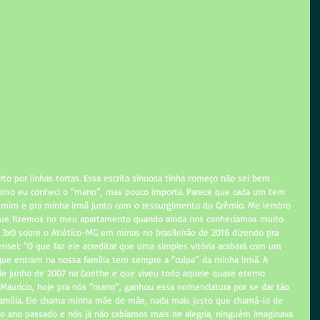
rto por linhas tortas. Essa escrita sinuosa tinha começo não sei bem 
como eu conheci o “mano”, mas pouco importa. Parece que cada um tem 
a mim e pra minha irmã junto com o ressurgimento do Grêmio. Me lembro 
que fizemos no meu apartamento quando ainda nos conhecíamos muito 
 3x0 sobre o Atlético-MG em minas no brasileirão de 2016 dizendo pra 
pensei: “O que faz ele acreditar que uma simples vitória acabará com um 
que entram na nossa família tem sempre a “culpa” da minha irmã. A 
 junho de 2007 na Goethe e que viveu todo aquele quase eterno 
 Maurício, hoje pra nós “mano”, ganhou essa nomenclatura por se dar tão 
amília. Ele chama minha mãe de mãe, nada mais justo que chamá-lo de 
no ano passado e nós já não cabíamos mais de alegria, ninguém imaginava 