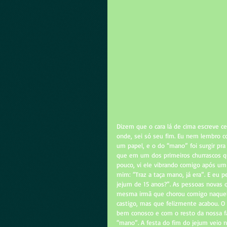
Dizem que o cara lá de cima escreve ce
onde, sei só seu fim. Eu nem lembro 
um papel, e o do “mano” foi surgir pr
que em um dos primeiros churrascos 
pouco, vi ele vibrando comigo após um
mim: “Traz a taça mano, já era”. E eu 
jejum de 15 anos?”. As pessoas novas 
mesma irmã que chorou comigo naquele
castigo, mas que felizmente acabou. O
bem conosco e com o resto da nossa f
“mano”. A festa do fim do jejum veio 