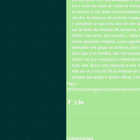
Era o início da maior de todas as fest
ao mundo e nós ainda comemorávamos a
ver. Aos 41 minutos do primeiro temp
e completar a mais bela obra de arte 
voz já tinha ido embora. Ali sabíamos, 
Grêmio era pleno, era completo, tinha 
Grohe operando milagres, Luan regend
libertador. Um grupo de homens, libert
dizer que é só futebol, não me import
desse trio que conquistou a América 
tudo isso. Nunca vou esquecer o que v
Não sei se o trio do Tri da América se 
sempre que puder e quiser. Afinal, o Gr
Tags:
2017
libertadores
gremio
tri
campeão
tricolor
m
Comentários