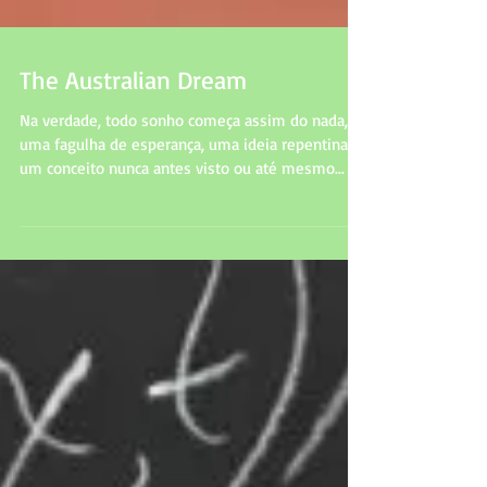
The Australian Dream
Na verdade, todo sonho começa assim do nada,
uma fagulha de esperança, uma ideia repentina,
um conceito nunca antes visto ou até mesmo...