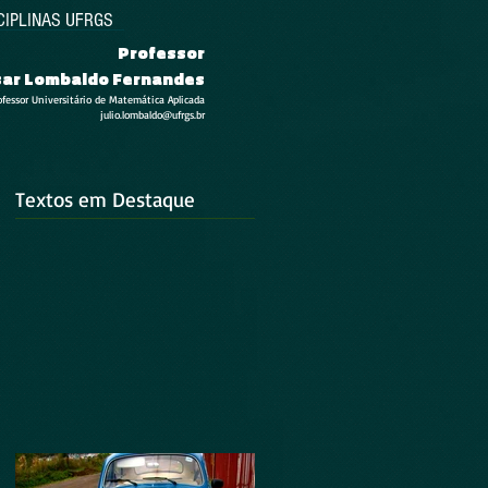
CIPLINAS UFRGS
Professor
esar Lombaldo Fernandes
ofessor Universitário de Matemática Aplicada
julio.lombaldo@ufrgs.br
Textos em Destaque
s