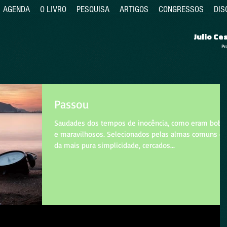
AGENDA
O LIVRO
PESQUISA
ARTIGOS
CONGRESSOS
DIS
Julio C
Pr
Passou
Saudades dos tempos de inocência, como eram bobo
e maravilhosos. Selecionados pelas almas comuns e
da mais pura simplicidade, cercados...