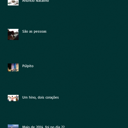
Anúncio Natalino
São as pessoas
Púlpito
Um hino, dois corações
Maio de 2014, foi no dia 22