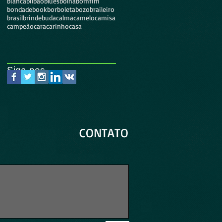
bianca
bilbao
blues
bolha
bomfim
bondade
book
borboleta
bozo
braileiro
brasil
brinde
buda
calma
camelo
camisa
campeão
cara
carinho
casa
Siga-nos...
CONTATO