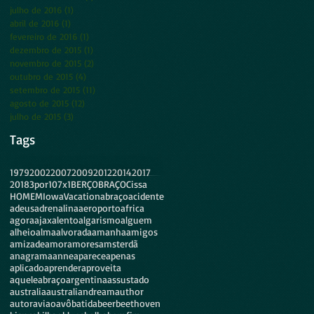
julho de 2016
(1)
1 post
abril de 2016
(1)
1 post
fevereiro de 2016
(1)
1 post
dezembro de 2015
(1)
1 post
novembro de 2015
(2)
2 posts
outubro de 2015
(4)
4 posts
setembro de 2015
(11)
11 posts
agosto de 2015
(12)
12 posts
julho de 2015
(3)
3 posts
Tags
1979
2002
2007
2009
2012
2014
2017
2018
3por10
7x1
BERÇO
BRAÇO
Cissa
HOMEM
Iowa
Vacation
abraço
acidente
adeus
adrenalina
aeroporto
africa
agora
ajax
alento
algarismo
alguem
alheio
alma
alvorada
amanha
amigos
amizade
amor
amores
amsterdã
anagrama
anne
aparece
apenas
aplicado
aprender
aproveita
aqueleabraço
argentina
assustado
australia
australiandream
author
autor
aviao
avô
batida
beer
beethoven