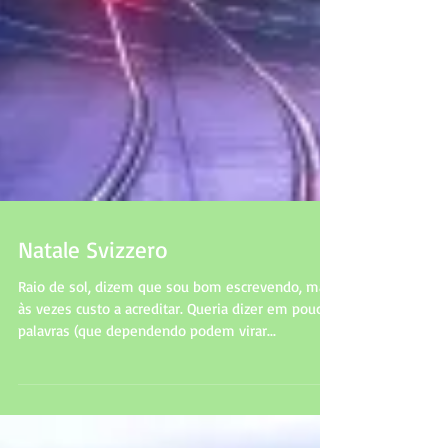
Natale Svizzero
Raio de sol, dizem que sou bom escrevendo, mas
às vezes custo a acreditar. Queria dizer em poucas
palavras (que dependendo podem virar...