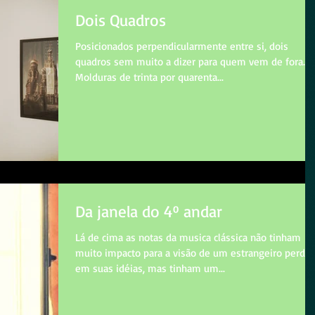
Dois Quadros
Posicionados perpendicularmente entre si, dois
quadros sem muito a dizer para quem vem de fora.
Molduras de trinta por quarenta...
Da janela do 4º andar
Lá de cima as notas da musica clássica não tinham
muito impacto para a visão de um estrangeiro perdid
em suas idéias, mas tinham um...