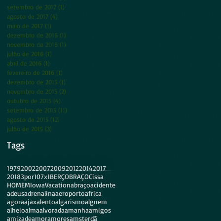
setembro de 2017
(1)
1 post
agosto de 2017
(4)
4 posts
maio de 2017
(1)
1 post
dezembro de 2016
(1)
1 post
novembro de 2016
(1)
1 post
julho de 2016
(1)
1 post
abril de 2016
(1)
1 post
fevereiro de 2016
(1)
1 post
dezembro de 2015
(1)
1 post
novembro de 2015
(2)
2 posts
outubro de 2015
(4)
4 posts
setembro de 2015
(11)
11 posts
agosto de 2015
(12)
12 posts
julho de 2015
(3)
3 posts
Tags
1979
2002
2007
2009
2012
2014
2017
2018
3por10
7x1
BERÇO
BRAÇO
Cissa
HOMEM
Iowa
Vacation
abraço
acidente
adeus
adrenalina
aeroporto
africa
agora
ajax
alento
algarismo
alguem
alheio
alma
alvorada
amanha
amigos
amizade
amor
amores
amsterdã