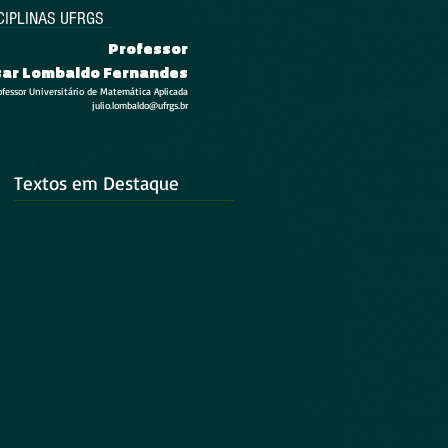
CIPLINAS UFRGS
Professor
esar Lombaldo Fernandes
ofessor Universitário de Matemática Aplicada
julio.lombaldo@ufrgs.br
Textos em Destaque
u