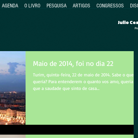
AGENDA
O LIVRO
PESQUISA
ARTIGOS
CONGRESSOS
DIS
Julio C
Pr
Maio de 2014, foi no dia 22
Turim, quinta-feira, 22 de maio de 2014. Sabe o que e
queria? Para entenderem o quanto vos amo, queria
que a saudade que sinto de casa...