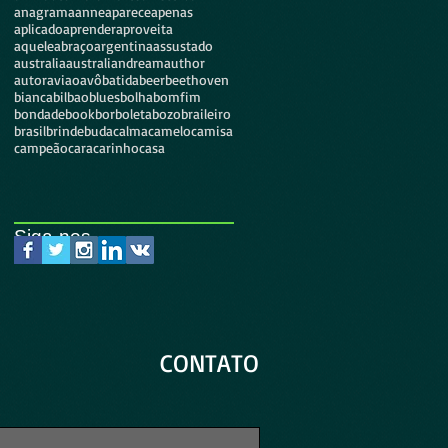
anagrama
anne
aparece
apenas
aplicado
aprender
aproveita
aqueleabraço
argentina
assustado
australia
australiandream
author
autor
aviao
avô
batida
beer
beethoven
bianca
bilbao
blues
bolha
bomfim
bondade
book
borboleta
bozo
braileiro
brasil
brinde
buda
calma
camelo
camisa
campeão
cara
carinho
casa
Siga-nos...
CONTATO