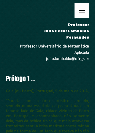
Professor
Julio Cesar Lombaldo
Fernandes
Professor Universitário de Matemática
Aplicada
julio.lombaldo@ufrgs.br
Prólogo 1 ...
Gaia (ou Porto), Portugual, 5 de maio de 2014,
"Parecia um cenário artístico armado,
sentado numa escadaria de pedra situada no
famoso lado de Gaia, cidade vizinha de Porto
em Portugal e acompanhado não somente
dela, mas da bebida típica que mais atravessa
fronteiras, senti a brisa marítma cortar minha
pele na forma de um fado que tocava não tão