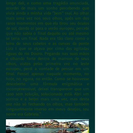
longe dali, e como uma tragédia anunciada,
acordei de mais um sonho percebendo que
vivia ainda a minha vida “bem” real. Ao olhar
mais uma vez nos seus olhos, após um dos
raros momentos em que ela tirou seu óculos
de sol, dando oi para o verão europeu, percebi
que não sabia o final daquilo ou até mesmo
se teria um final. Nada era tão claro como o
loiro de seus cabelos e as curvas da ponte
Luiz I que se alçava por cima das agitadas
águas do rio Douro. Pegando nas suas mãos
e olhando forte dentro do marrom de seus
olhos, vistos pelas primeira vez no leste
europeu, perdi a vontade de pensar em um
final. Pensei apenas naquele momento, no
hoje, no agora, no então. Como se houvesse
descoberto uma fórmula enigmática e
incompreensível, deixei transparecer que um
caso sem solução, solucionado está. Abri um
sorriso e a beijei mais uma vez, mas desta
vez não só fechando os olhos, mas também
inegavelmente imerso em meus desejos, seu
nome era Gabriela."