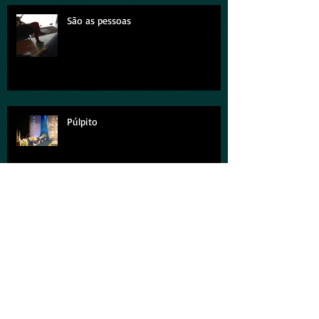
São as pessoas
Púlpito
Um hino, dois corações
Maio de 2014, foi no dia 22