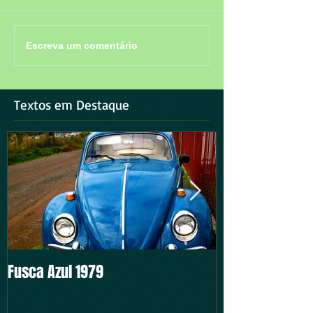
Escreva um comentário
Textos em Destaque
Fusca Azul 1979
Intocável