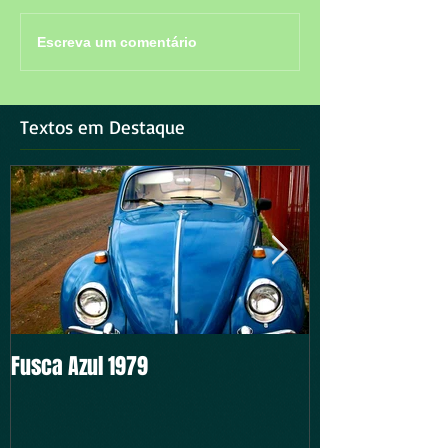
Escreva um comentário
Textos em Destaque
Fusca Azul 1979
Intocável