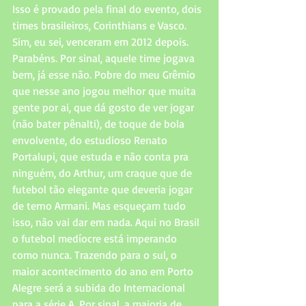
Isso é provado pela final do evento, dois 
times brasileiros, Corinthians e Vasco. 
Sim, eu sei, venceram em 2012 depois. 
Parabéns. Por sinal, aquele time jogava 
bem, já esse não. Pobre do meu Grêmio 
que nesse ano jogou melhor que muita 
gente por ai, que dá gosto de ver jogar 
(não bater pênalti), de toque de bola 
envolvente, do estudioso Renato 
Portalupi, que estuda e não conta pra 
ninguém, do Arthur, um craque que de 
futebol tão elegante que deveria jogar 
de terno Armani. Mas esqueçam tudo 
isso, não vai dar em nada. Aqui no Brasil 
o futebol medíocre está imperando 
como nunca. Trazendo para o sul, o 
maior acontecimento do ano em Porto 
Alegre será a subida do Internacional 
para a série A. Por sinal, a maioria de 