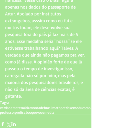
apenas nos dados do passaporte de 
Artur. Apoiado por institutos 
extrangeiros, asssim como eu fui e 
muitos foram, ele desenvolve sua 
pesquisa fora do país já faz mais de 5 
anos. Esse medalha seria "nossa" se ele 
estivesse trabalhando aqui? Talvez. A 
verdade que ainda não pagamos pra ver, 
como já disse. A opinião forte de que já 
passou o tempo de investigar isso, 
carregada não só por mim, mas pela 
maioria dos pesquisadores brasileiros, e 
não só da área de ciências exatas, é 
gritante. 
Tags:
verdade
matemática
vontade
brasil
math
patriasemeducacao
professor
profissão
oquevocemediz