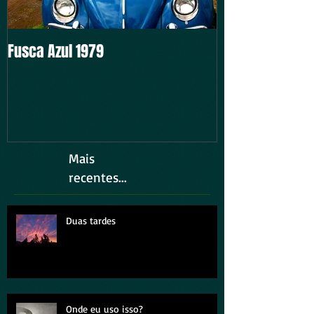
Fusca Azul 1979
Intocável
Mais
recentes...
Duas tardes
Onde eu uso isso?